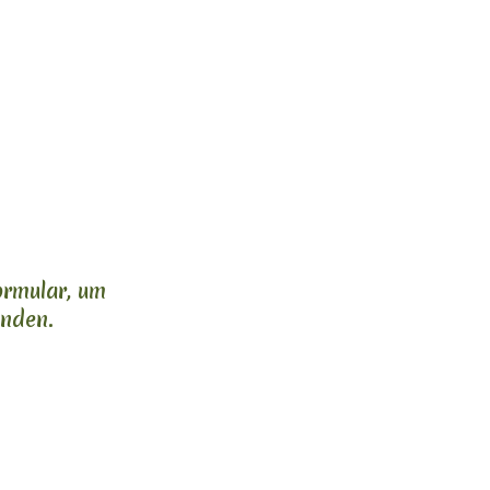
ormular, um
enden.